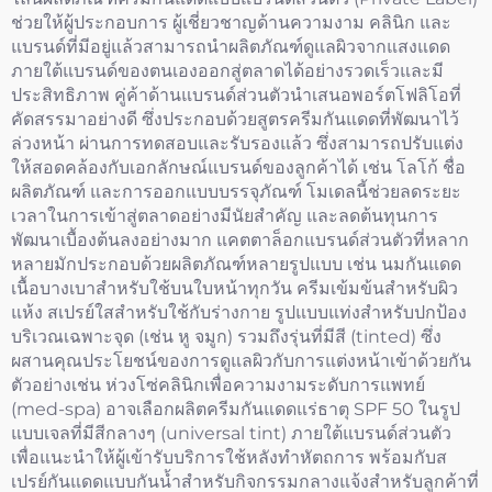
ช่วยให้ผู้ประกอบการ ผู้เชี่ยวชาญด้านความงาม คลินิก และ
แบรนด์ที่มีอยู่แล้วสามารถนำผลิตภัณฑ์ดูแลผิวจากแสงแดด
ภายใต้แบรนด์ของตนเองออกสู่ตลาดได้อย่างรวดเร็วและมี
ประสิทธิภาพ คู่ค้าด้านแบรนด์ส่วนตัวนำเสนอพอร์ตโฟลิโอที่
คัดสรรมาอย่างดี ซึ่งประกอบด้วยสูตรครีมกันแดดที่พัฒนาไว้
ล่วงหน้า ผ่านการทดสอบและรับรองแล้ว ซึ่งสามารถปรับแต่ง
ให้สอดคล้องกับเอกลักษณ์แบรนด์ของลูกค้าได้ เช่น โลโก้ ชื่อ
ผลิตภัณฑ์ และการออกแบบบรรจุภัณฑ์ โมเดลนี้ช่วยลดระยะ
เวลาในการเข้าสู่ตลาดอย่างมีนัยสำคัญ และลดต้นทุนการ
พัฒนาเบื้องต้นลงอย่างมาก แคตตาล็อกแบรนด์ส่วนตัวที่หลาก
หลายมักประกอบด้วยผลิตภัณฑ์หลายรูปแบบ เช่น นมกันแดด
เนื้อบางเบาสำหรับใช้บนใบหน้าทุกวัน ครีมเข้มข้นสำหรับผิว
แห้ง สเปรย์ใสสำหรับใช้กับร่างกาย รูปแบบแท่งสำหรับปกป้อง
บริเวณเฉพาะจุด (เช่น หู จมูก) รวมถึงรุ่นที่มีสี (tinted) ซึ่ง
ผสานคุณประโยชน์ของการดูแลผิวกับการแต่งหน้าเข้าด้วยกัน
ตัวอย่างเช่น ห่วงโซ่คลินิกเพื่อความงามระดับการแพทย์
(med-spa) อาจเลือกผลิตครีมกันแดดแร่ธาตุ SPF 50 ในรูป
แบบเจลที่มีสีกลางๆ (universal tint) ภายใต้แบรนด์ส่วนตัว
เพื่อแนะนำให้ผู้เข้ารับบริการใช้หลังทำหัตถการ พร้อมกับส
เปรย์กันแดดแบบกันน้ำสำหรับกิจกรรมกลางแจ้งสำหรับลูกค้าที่