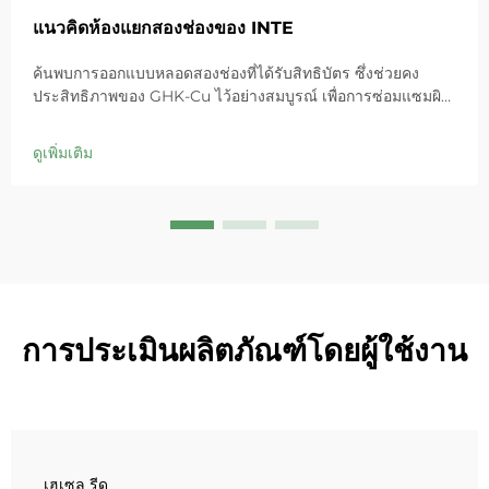
แนวคิดห้องแยกสองช่องของ INTE
ค้นพบการออกแบบหลอดสองช่องที่ได้รับสิทธิบัตร ซึ่งช่วยคง
ประสิทธิภาพของ GHK-Cu ไว้อย่างสมบูรณ์ เพื่อการซ่อมแซมผิว
สูงสุด ให้ความชุ่มชื้นอย่างล้ำลึก บรรเทาอาการแดง และฟื้นฟู
เกราะป้องกันผิวในผิวที่บอบบาง ลองใช้โซลูชัน 'ช่องสีน้ำเงินเล็ก'
ดูเพิ่มเติม
วันนี้เลย
การประเมินผลิตภัณฑ์โดยผู้ใช้งาน
เฮเซล รีด