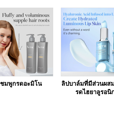
ชมพูกรดอะมิโน
ลิปบาล์มที่มีส่วนผ
รดไฮยาลูรอนิ