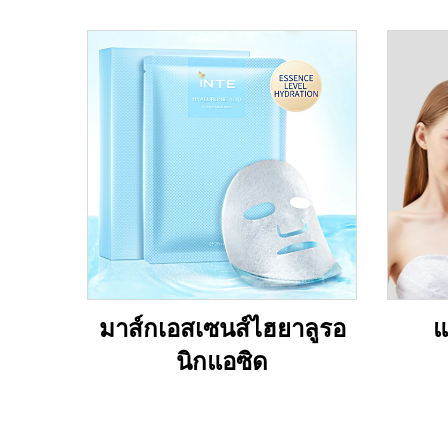
มาส์กเอสเซนส์ไฮยาลูรอ
แ
นิกแอซิด