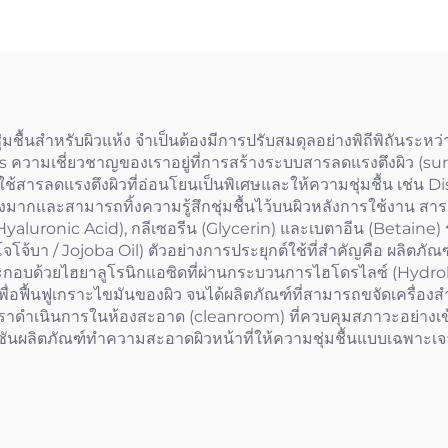
่มชื้นสำหรับผิวแห้ง จำเป็นต้องมีการปรับสมดุลอย่างพิถีพิถัน
cs ความเชี่ยวชาญของเราอยู่ที่การสร้างระบบสารลดแรงตึงผิว (su
าใช้สารลดแรงตึงผิวที่อ่อนโยนเป็นพิเศษและให้ความชุ่มชื้น เ
นสูงมากและสามารถทิ้งความรู้สึกชุ่มชื้นไว้บนผิวหลังการใช้งาน สา
luronic Acid), กลีเซอรีน (Glycerin) และเบตาอีน (Betaine) รว
จโจ้บา / Jojoba Oil) ตัวอย่างการประยุกต์ใช้ที่สำคัญคือ ผลิตภ
ประกอบด้วยไฮยาลูโรนิกแอซิดที่ผ่านกระบวนการไฮโดรไลซ์ (Hydroly
อฟื้นฟูเกราะไขมันของผิว จนได้ผลิตภัณฑ์ที่สามารถขจัดเครื่องส
เราดำเนินการในห้องสะอาด (cleanroom) ที่ควบคุมสภาวะอย่างเข้ม
ูชันผลิตภัณฑ์ทำความสะอาดผิวหน้าที่ให้ความชุ่มชื้นแบบเฉพาะเจา