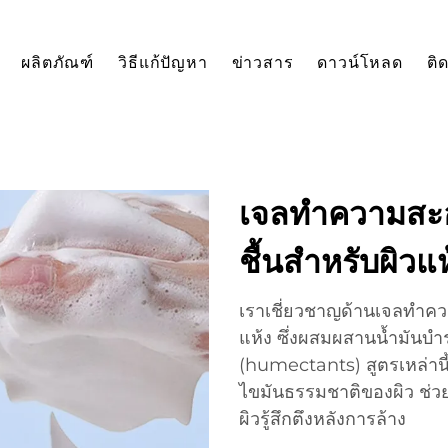
ผลิตภัณฑ์
วิธีแก้ปัญหา
ข่าวสาร
ดาวน์โหลด
ติ
เจลทำความสะอา
ชื้นสำหรับผิวแ
เราเชี่ยวชาญด้านเจลทำควา
แห้ง ซึ่งผสมผสานน้ำมันบำ
(humectants) สูตรเหล่าน
ไขมันธรรมชาติของผิว ช่วย
ผิวรู้สึกตึงหลังการล้าง