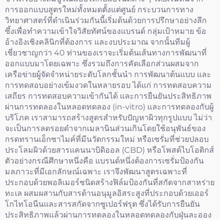
การออกแบบสูตรใหม่ทั้งหมดตั้งแต่ศูนย์ กระบวนการทาง
วิทยาศาสตร์ที่ดำเนินร่วมกันนี้เริ่มต้นด้วยการปรึกษาอย่างลึก
ซึ้งเพื่อทำความเข้าใจวิสัยทัศน์ของแบรนด์ กลุ่มเป้าหมาย ข้อ
อ้างอิงเชิงคลินิกที่ต้องการ และงบประมาณ จากนั้นทีมผู้
เชี่ยวชาญกว่า 40 ท่านของเราจะเริ่มต้นเส้นทางการพัฒนาที่
ออกแบบมาโดยเฉพาะ ซึ่งรวมถึงการคัดเลือกส่วนผสมจาก
เครือข่ายผู้จัดจำหน่ายระดับโลกชั้นนำ การพัฒนาต้นแบบ และ
การทดสอบอย่างเข้มงวดในหลายรอบ ได้แก่ การทดสอบความ
เสถียร การทดสอบความเข้ากันได้ และการยืนยันประสิทธิภาพ
ผ่านการทดลองในหลอดทดลอง (in-vitro) และการทดลองกับผู้
บริโภค เราสามารถสร้างสูตรสำหรับปัญหาผิวทุกรูปแบบ ไม่ว่า
จะเป็นการลดรอยดำจากเมลานินส่วนเกินโดยใช้อนุพันธ์ของ
กรดทรานเอ็กซาไมค์ที่มีนวัตกรรมใหม่ หรือเซรั่มที่ช่วยปลอบ
ประโลมผิวด้วยสารแคนนาบิดิออล (CBD) หรือโพสต์ไบโอติกส์
ตัวอย่างกรณีศึกษาหนึ่งคือ แบรนด์หนึ่งต้องการเซรั่มป้องกัน
มลภาวะที่มีเอกลักษณ์เฉพาะ เราจึงพัฒนาสูตรเฉพาะที่
ประกอบด้วยพอลิเมอร์ชนิดสร้างฟิล์มป้องกันที่สกัดจากสาหร่าย
ทะเล ผสมผสานกับสารต้านอนุมูลอิสระสูงที่ประกอบด้วยเออร์
โกไทโอนีนและสารสกัดจากซูเปอร์ฟรุต ซึ่งได้รับการยืนยัน
ประสิทธิภาพแล้วผ่านการทดลองในหลอดทดลองกับฝุ่นละออง