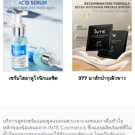
เซรั่มไฮยาลูโรนิกแอซิด
377 มาส์กบำรุงผิวขาว
บริการสูตรเซรั่มแอมพูลแบบเฉพาะเจาะจงของเราคือหัวใจ
หลักของข้อเสนอจาก INTE Cosmetics ซึ่งมอบผลิตภัณฑ์ที่ไม่
ซ้ำใครอย่างสมบูรณ์แบบให้กับแบรนด์ต่าง ๆ โดยเริ่มต้นจาก