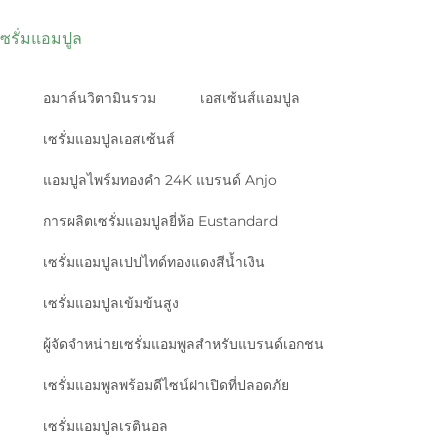
เซรั่มแอมปูล
อมาล์นวิตามินรวม
เอสเซ้นส์แอมปูล
เซรั่มแอมปูลเอสเซ้นส์
แอมปูลไพร์มทองคำ 24K แบรนด์ Anjo
การผลิตเซรั่มแอมปูลยี่ห้อ Eustandard
เซรั่มแอมปูลเปปไทด์ทองแดงสีน้ำเงิน
เซรั่มแอมปูลเข้มข้นสูง
ผู้จัดจำหน่ายเซรั่มแอมพูลสำหรับแบรนด์เอกชน
เซรั่มแอมพูลพร้อมดีไซน์ฝาเปิดที่ปลอดภัย
เซรั่มแอมปูลเรตินอล