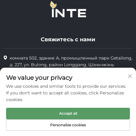
Свяжитесь с нами
комната 502, здание А, промышленный парк Getailong,
д. 227, ул. Bulong, район Longgang, Шэньчжэнь
+86-13823773549
We value your privacy
We use cookies and similar tools to provide our services.
[email protected]
If you don't want to accept all cookies, click Personalize
cookies.
Все права защищены © 2025 Inte Cosmetics (Shenzhen) Co., Ltd.
Accept all
конфиденциальность
Personalize cookies