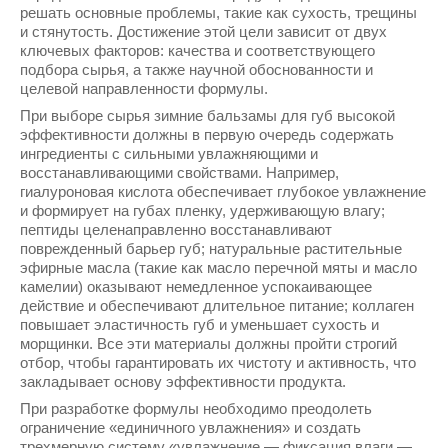
решать основные проблемы, такие как сухость, трещины
и стянутость. Достижение этой цели зависит от двух
ключевых факторов: качества и соответствующего
подбора сырья, а также научной обоснованности и
целевой направленности формулы.
При выборе сырья зимние бальзамы для губ высокой
эффективности должны в первую очередь содержать
ингредиенты с сильными увлажняющими и
восстанавливающими свойствами. Например,
гиалуроновая кислота обеспечивает глубокое увлажнение
и формирует на губах пленку, удерживающую влагу;
пептиды целенаправленно восстанавливают
поврежденный барьер губ; натуральные растительные
эфирные масла (такие как масло перечной мяты и масло
камелии) оказывают немедленное успокаивающее
действие и обеспечивают длительное питание; коллаген
повышает эластичность губ и уменьшает сухость и
морщинки. Все эти материалы должны пройти строгий
отбор, чтобы гарантировать их чистоту и активность, что
закладывает основу эффективности продукта.
При разработке формулы необходимо преодолеть
ограничение «единичного увлажнения» и создать
трехмерную систему «увлажнение — фиксация влаги —