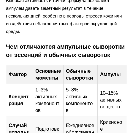
Высокая активность и точная формула позволяют
ампулам давать заметный результат в течение
нескольких дней, особенно в периоды стресса кожи или
воздействия неблагоприятных факторов окружающей
среды.
Чем отличаются ампульные сыворотки
от эссенций и обычных сывороток
Основные
Обычные
Фактор
Ампулы
моменты
сыворотки
1–3%
5–8%
10–15%
Концент
активных
активных
активных
рация
компонент
компоненто
веществ
ов
в
Кризисно
Случай
Ежедневное
Подготовк
е
использ
обслуживан