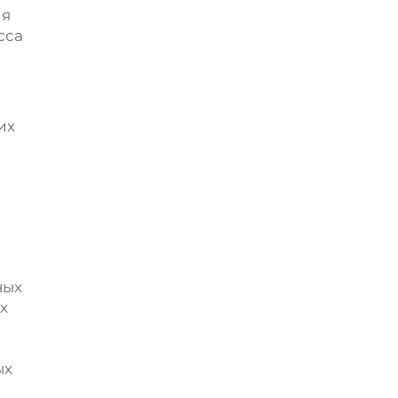
ля
сса
их
ных
х
ых