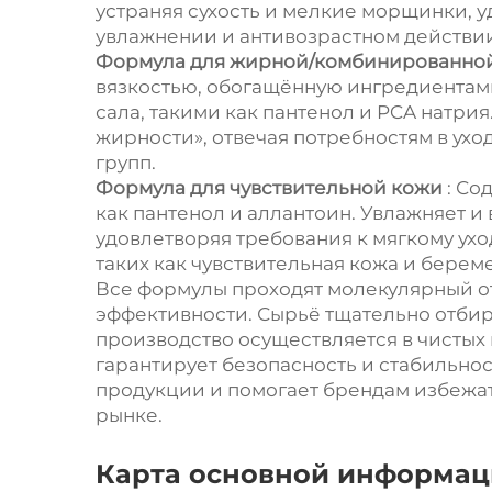
устраняя сухость и мелкие морщинки, 
увлажнении и антивозрастном действии
Формула для жирной/комбинированно
вязкостью, обогащённую ингредиентам
сала, такими как пантенол и PCA натри
жирности», отвечая потребностям в ух
групп.
Формула для чувствительной кожи
: Со
как пантенол и аллантоин. Увлажняет и
удовлетворяя требования к мягкому ухо
таких как чувствительная кожа и бере
Все формулы проходят молекулярный о
эффективности. Сырьё тщательно отбир
производство осуществляется в чистых 
гарантирует безопасность и стабильно
продукции и помогает брендам избежат
рынке.
Карта основной информаци