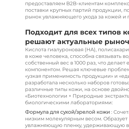
предоставляем B2B-клиентам комплекс
поставки крупных партий продукции, п
рынок увлажняющего ухода за кожей и 
Подходит для всех типов 
решают актуальные рыно
Кислота гиалуроновая (HA), полисахар
в коже человека, способна связывать 
собственный вес в 1000 раз, что дела
компонентом. Решая ключевые проблем
«узкая применимость продукции» и «ед
разработала несколько наборов готовы
различные типы кожи, на основе двой
«Биотехнологии × Природные экстракты
биологическими лабораториями:
Формула для сухой/зрелой кожи
: Соче
низким молекулярным весом. Образует
увлажняющую пленку, удерживающую вл