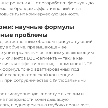
ные решения — от разработки формулы до
омогая брендам эффективно выйти на
повысить их коммерческую ценность.
кожи: научные формулы
чные проблемы
ид, естественным образом присутствующий
воду в объеме, превышающем ее
ет ее универсальным основным увлажняющим
ы клиентов B2B-сегмента — такие как
иничная эффективность», — компания INTE
х формул, точно адаптированных под
ной исследовательской концепции
» при сотрудничестве с 19 глобальными
тает гиалуроновую кислоту с высоким и
 на поверхности кожи дышащую
агу, и одновременно глубоко проникает,