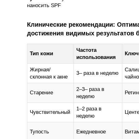
наносить SPF
Клинические рекомендации: Оптим
достижения видимых результатов 
Частота
Тип кожи
Ключ
использования
Жирная/
Салиц
3– раза в неделю
склонная к акне
чайно
2–3– раза в
Старение
Ретин
неделю
1–2 раза в
Чувствительный
Центе
неделю
Тупость
Ежедневное
Вита