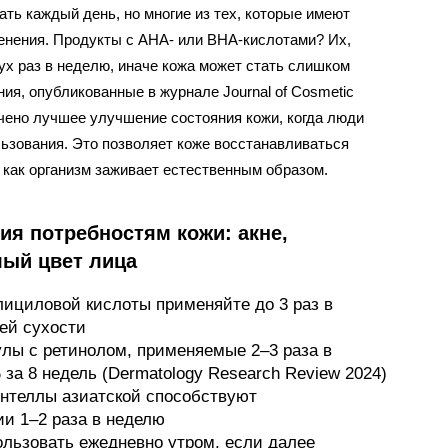
ь каждый день, но многие из тех, которые имеют
енения. Продукты с АНА- или ВНА-кислотами? Их,
ух раз в неделю, иначе кожа может стать слишком
ия, опубликованные в журнале Journal of Cosmetic
чено лучшее улучшение состояния кожи, когда люди
ьзования. Это позволяет коже восстанавливаться
 как организм заживает естественным образом.
ия потребностям кожи: акне,
лый цвет лица
лициловой кислоты применяйте до 3 раз в
ей сухости
улы с ретинолом, применяемые 2–3 раза в
за 8 недель (Dermatology Research Review 2024)
ентеллы азиатской способствуют
и 1–2 раза в неделю
льзовать ежедневно утром, если далее