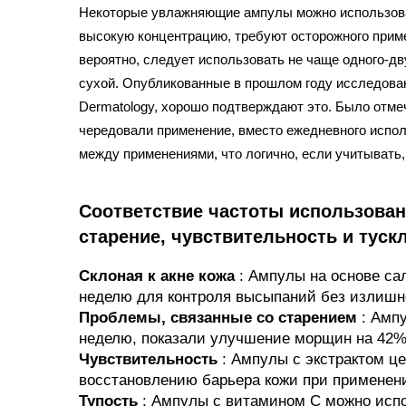
Некоторые увлажняющие ампулы можно использоват
высокую концентрацию, требуют осторожного прим
вероятно, следует использовать не чаще одного-дв
сухой. Опубликованные в прошлом году исследован
Dermatology, хорошо подтверждают это. Было отме
чередовали применение, вместо ежедневного испол
между применениями, что логично, если учитывать,
Соответствие частоты использован
старение, чувствительность и туск
Склоная к акне кожа
: Ампулы на основе са
неделю для контроля высыпаний без излишн
Проблемы, связанные со старением
: Амп
неделю, показали улучшение морщин на 42% 
Чувствительность
: Ампулы с экстрактом ц
восстановлению барьера кожи при применени
Тупость
: Ампулы с витамином C можно испо