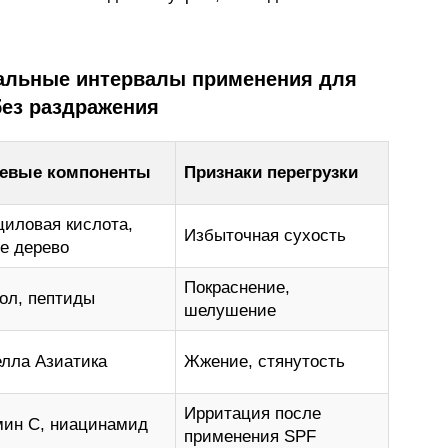
альные интервалы применения для
без раздражения
евые компоненты
Признаки перегрузки
иловая кислота,
Избыточная сухость
е дерево
Покраснение,
ол, пептиды
шелушение
лла Азиатика
Жжение, стянутость
Ирритация после
мин C, ниацинамид
применения SPF