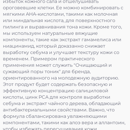
избыток кожного сала и отшелушивать
ороговевшие клетки. Ее можно комбинировать с
мягкими AHA-кислотами, такими как молочная
или миндальная кислота, для поверхностного
пилинга и выравнивания тона кожи. Кроме того,
мы используем натуральные вяжущие
компоненты, такие как экстракт гамамелиса или
ниацинамид, который доказанно снижает
выработку себума и улучшает текстуру кожи со
временем. Примером практического
применения может служить "Очищающий и
сужающий поры тоник" для бренда,
ориентированного на молодежную аудиторию.
Этот продукт будет содержать безопасную и
эффективную концентрацию салициловой
кислоты, цинк PCA для контроля выработки
себума и экстракт чайного дерева, обладающий
антибактериальными свойствами. Важно, что
формула сбалансирована увлажняющими
компонентами, такими как алоэ вера и аллантоин,
чтобы избежать пересушивания кожи,