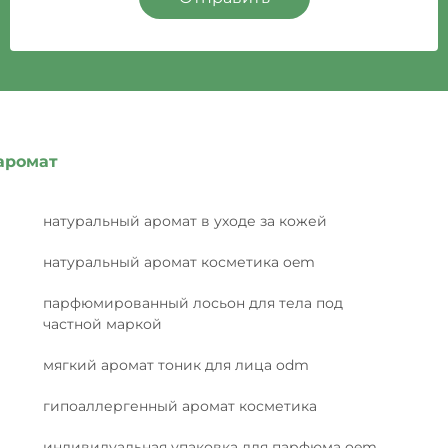
аромат
натуральный аромат в уходе за кожей
натуральный аромат косметика oem
парфюмированный лосьон для тела под
частной маркой
мягкий аромат тоник для лица odm
гипоаллергенный аромат косметика
индивидуальная упаковка для парфюма oem