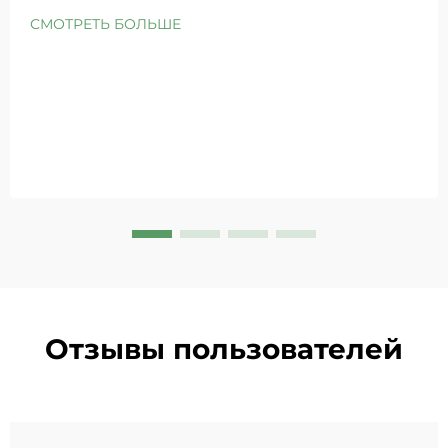
как особенно популярный ингредиент благодаря
СМОТРЕТЬ БОЛЬШЕ
своим исключительным успокаивающим
свойствам. Будучи ведущим мировым
производителем косметики по модели OEM/ODM
ма...
Отзывы пользователей