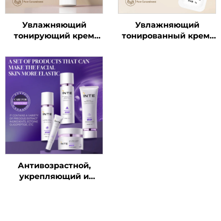
Увлажняющий
Увлажняющий
тонирующий крем
тонированный крем-
Lazy-Girl Hydra-Glow
уход для ленивых
девочек (пробный
размер)
Антивозрастной,
укрепляющий и
восстанавливающий
уход за кожей набор