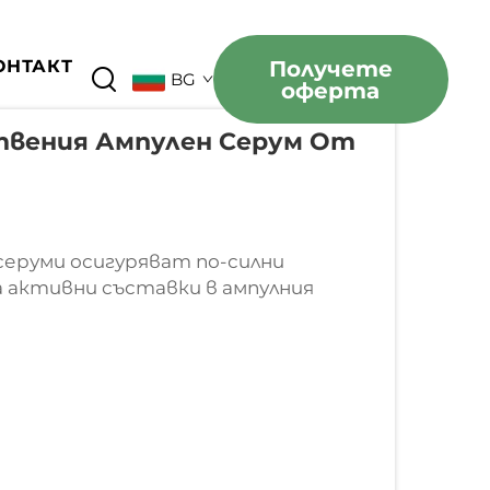
ОНТАКТ
Получете
BG
оферта
твения Ампулен Серум От
серуми осигуряват по-силни
 активни съставки в ампулния
5 до 10 пъти повече концентрация
кновените серуми, докато...