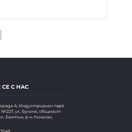
 СЕ С НАС
сграда А, Индустриален парк
 №227, ул. Булонг, общност
ул. Бантин, р-н Лонгган,
73549