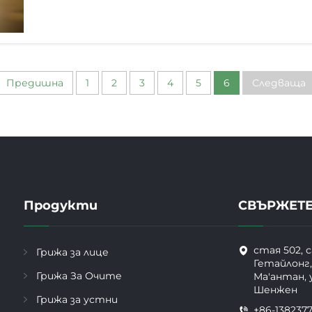
Предишна
1
2
3
4
5
6
Следваща
Продукти
СВЪРЖЕТЕ
стая 502, 
Грижа за лице
Гетайлонг,
Грижа За Очите
Ма'антан, 
Шенжен
Грижа за устни
+86-138237