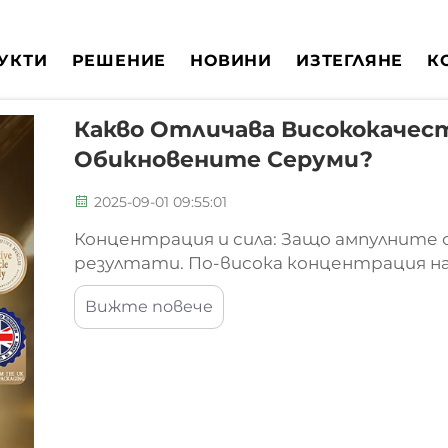
УКТИ
РЕШЕНИЕ
НОВИНИ
ИЗТЕГЛЯНЕ
К
Какво Отличава Висококачес
Обикновените Серуми?
2025-09-01 09:55:01
Концентрация и сила: Защо ампулните 
резултати. По-висока концентрация на
серум. Ампулните серуми съдържат от 
Вижте повече
на активни съставки в сравнение с оби